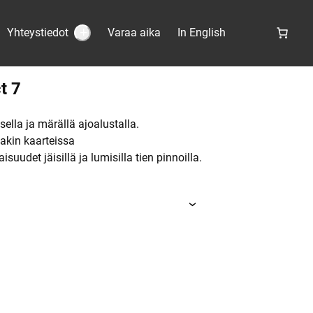
Yhteystiedot
Varaa aika
In English
S
u
b
m
e
t 7
n
u
:
Y
sella ja märällä ajoalustalla.
h
akin kaarteissa
t
e
suudet jäisillä ja lumisilla tien pinnoilla.
y
s
t
i
e
d
o
t