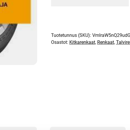
Tuotetunnus (SKU):
VmlraW5nQ29udG
Osastot:
Kitkarenkaat
,
Renkaat
,
Talvir