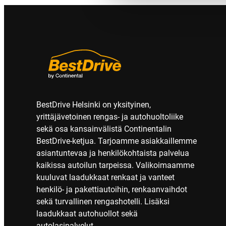
BestDrive Helsinki on yksityinen,
yrittäjävetoinen rengas- ja autohuoltoliike
sekä osa kansainvälistä Continentalin
BestDrive-ketjua. Tarjoamme asiakkaillemme
asiantuntevaa ja henkilökohtaista palvelua
kaikissa autoilun tarpeissa. Valikoimaamme
kuuluvat laadukkaat renkaat ja vanteet
henkilö- ja pakettiautoihin, renkaanvaihdot
sekä turvallinen rengashotelli. Lisäksi
laadukkaat autohuollot sekä
autolasipalvelut.