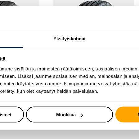
Yksityiskohdat
itä
mme sisällön ja mainosten räätälöimiseen, sosiaalisen median
iseen. Lisäksi jaamme sosiaalisen median, mainosalan ja analy
, miten käytät sivustoamme. Kumppanimme voivat yhdistää näitä t
KESÄRENGAS
n kerätty, kun olet käyttänyt heidän palvelujaan.
tiSportContact
Continental ContiVanContact
100
ästeet
Muokkaa