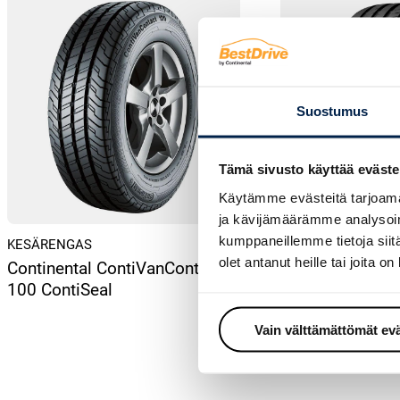
Suostumus
Tämä sivusto käyttää eväste
Käytämme evästeitä tarjoama
ja kävijämäärämme analysoim
kumppaneillemme tietoja siitä
KESÄRENGAS
KESÄRENGAS
olet antanut heille tai joita o
Continental ContiVanContact
Continental Con
100 ContiSeal
5P
Vain välttämättömät ev