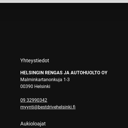
Yhteystiedot
HELSINGIN RENGAS JA AUTOHUOLTO OY
Malminkartanonkuja 1-3
00390 Helsinki
09 32990342
myynti@bestdrivehelsinki.fi
Aukioloajat