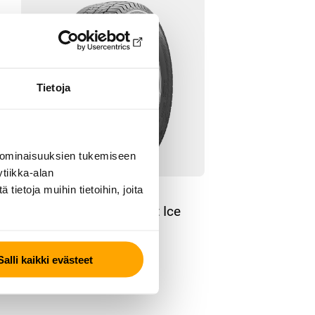
Tietoja
 ominaisuuksien tukemiseen
tiikka-alan
ietoja muihin tietoihin, joita
TALVIRENGAS – NASTA
Continental VanContact Ice
Salli kaikki evästeet