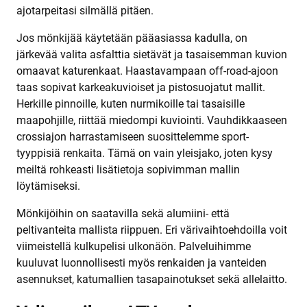
ajotarpeitasi silmällä pitäen.
Jos mönkijää käytetään pääasiassa kadulla, on
järkevää valita asfalttia sietävät ja tasaisemman kuvion
omaavat katurenkaat. Haastavampaan off-road-ajoon
taas sopivat karkeakuvioiset ja pistosuojatut mallit.
Herkille pinnoille, kuten nurmikoille tai tasaisille
maapohjille, riittää miedompi kuviointi. Vauhdikkaaseen
crossiajon harrastamiseen suosittelemme sport-
tyyppisiä renkaita. Tämä on vain yleisjako, joten kysy
meiltä rohkeasti lisätietoja sopivimman mallin
löytämiseksi.
Mönkijöihin on saatavilla sekä alumiini- että
peltivanteita mallista riippuen. Eri värivaihtoehdoilla voit
viimeistellä kulkupelisi ulkonäön. Palveluihimme
kuuluvat luonnollisesti myös renkaiden ja vanteiden
asennukset, katumallien tasapainotukset sekä allelaitto.