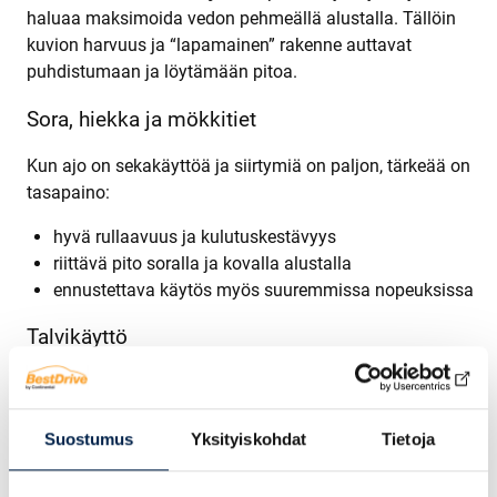
haluaa maksimoida vedon pehmeällä alustalla. Tällöin
kuvion harvuus ja “lapamainen” rakenne auttavat
puhdistumaan ja löytämään pitoa.
Sora, hiekka ja mökkitiet
Kun ajo on sekakäyttöä ja siirtymiä on paljon, tärkeää on
tasapaino:
hyvä rullaavuus ja kulutuskestävyys
riittävä pito soralla ja kovalla alustalla
ennustettava käytös myös suuremmissa nopeuksissa
Talvikäyttö
Talvella mönkijän renkaissa korostuvat pito ja hallinta
liukkaalla:
Suostumus
Yksityiskohdat
Tietoja
kuvio, joka toimii lumella ja jäällä
oikeat paineet ja kantavuus