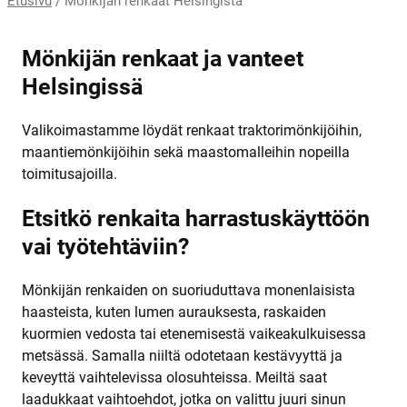
Etusivu
/
Mönkijän renkaat Helsingistä
Mönkijän renkaat ja vanteet
Helsingissä
Valikoimastamme löydät renkaat traktorimönkijöihin,
maantiemönkijöihin sekä maastomalleihin nopeilla
toimitusajoilla.
Etsitkö renkaita harrastuskäyttöön
vai työtehtäviin?
Mönkijän renkaiden on suoriuduttava monenlaisista
haasteista, kuten lumen aurauksesta, raskaiden
kuormien vedosta tai etenemisestä vaikeakulkuisessa
metsässä. Samalla niiltä odotetaan kestävyyttä ja
keveyttä vaihtelevissa olosuhteissa. Meiltä saat
laadukkaat vaihtoehdot, jotka on valittu juuri sinun