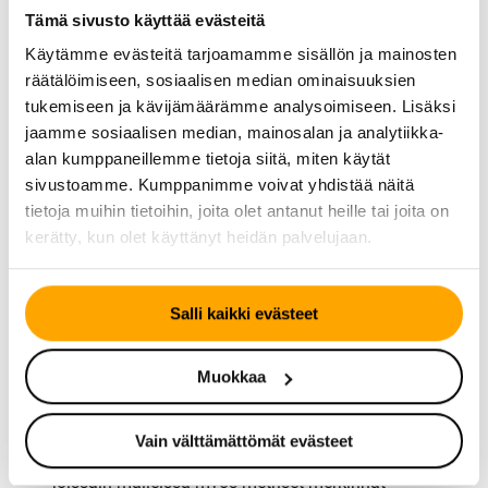
tarvittaessa ratkaisuja, jotka parantavat pitoa jäisissä
Tämä sivusto käyttää evästeitä
olosuhteissa
Käytämme evästeitä tarjoamamme sisällön ja mainosten
Jos ajat paljon talvella, kysy meiltä sopiva kokonaisuus
räätälöimiseen, sosiaalisen median ominaisuuksien
mönkijän renkaisiin käyttöösi.
tukemiseen ja kävijämäärämme analysoimiseen. Lisäksi
jaamme sosiaalisen median, mainosalan ja analytiikka-
Mönkijän rengaskoot
alan kumppaneillemme tietoja siitä, miten käytät
sivustoamme. Kumppanimme voivat yhdistää näitä
Mönkijöiden rengasmerkinnät ilmoitetaan muodossa:
tietoja muihin tietoihin, joita olet antanut heille tai joita on
renkaan kokonaiskorkeus x renkaan leveys x vanteen
kerätty, kun olet käyttänyt heidän palvelujaan.
koko. Esimerkiksi merkintä 25×8-12 tarkoittaa 25
tuuman halkaisijaa, 8 tuuman leveyttä ja 12 tuuman
Salli kaikki evästeet
vannekokoa. Mikäli vannekoon yhteydessä on R-kirjain,
kyseessä on vyörengas eli radiaalirengas.
Muokkaa
ATV-renkaissa yleisiä merkintöjä ovat esimerkiksi:
25×10-12
,
26×9-12
,
27×12-14
(halkaisija x leveys x
Vain välttämättömät evästeet
vannekoko)
joissain malleissa myös metriset merkinnät