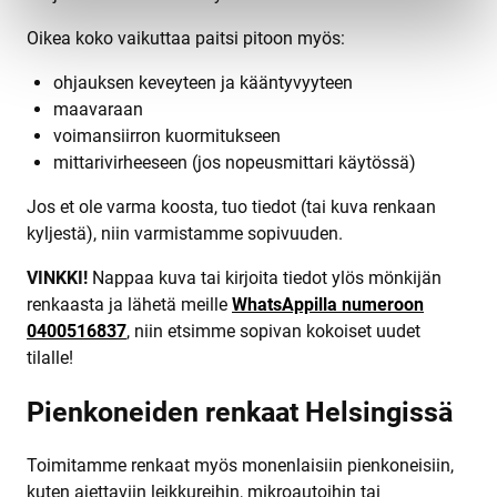
Oikea koko vaikuttaa paitsi pitoon myös:
ohjauksen keveyteen ja kääntyvyyteen
maavaraan
voimansiirron kuormitukseen
mittarivirheeseen (jos nopeusmittari käytössä)
Jos et ole varma koosta, tuo tiedot (tai kuva renkaan
kyljestä), niin varmistamme sopivuuden.
VINKKI!
Nappaa kuva tai kirjoita tiedot ylös mönkijän
renkaasta ja lähetä meille
WhatsAppilla numeroon
0400516837
, niin etsimme sopivan kokoiset uudet
tilalle!
Pienkoneiden renkaat Helsingissä
Toimitamme renkaat myös monenlaisiin pienkoneisiin,
kuten ajettaviin leikkureihin, mikroautoihin tai