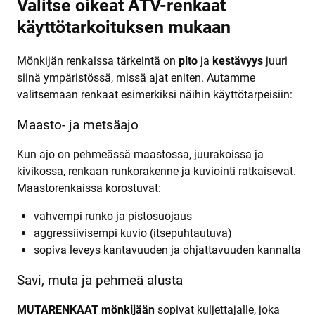
Valitse oikeat ATV-renkaat
käyttötarkoituksen mukaan
Mönkijän renkaissa tärkeintä on
pito
ja
kestävyys
juuri
siinä ympäristössä, missä ajat eniten. Autamme
valitsemaan renkaat esimerkiksi näihin käyttötarpeisiin:
Maasto- ja metsäajo
Kun ajo on pehmeässä maastossa, juurakoissa ja
kivikossa, renkaan runkorakenne ja kuviointi ratkaisevat.
Maastorenkaissa korostuvat:
vahvempi runko ja pistosuojaus
aggressiivisempi kuvio (itsepuhtautuva)
sopiva leveys kantavuuden ja ohjattavuuden kannalta
Savi, muta ja pehmeä alusta
MUTARENKAAT mönkijään
sopivat kuljettajalle, joka