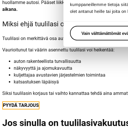
huollamme autosi. Pääset liikkumaan sujuvasti julkisilla kulku
kumppaneillemme tietoja siitä
aikana.
olet antanut heille tai joita o
Miksi ehjä tuulilasi on tärkeä?
Vain välttämättömät ev
Tuulilasi on merkittävä osa auton turvallisuusrakennetta. Se t
Vaurioitunut tai väärin asennettu tuulilasi voi heikentää:
auton rakenteellista turvallisuutta
näkyvyyttä ja ajomukavuutta
kuljettajaa avustavien järjestelmien toimintaa
katsastuksen läpäisyä
Siksi tuulilasin korjaus tai vaihto kannattaa tehdä aina ammatt
PYYDÄ TARJOUS
Jos sinulla on tuulilasivakuutu