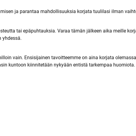
isen ja parantaa mahdollisuuksia korjata tuulilasi ilman vaiht
kosteutta tai epäpuhtauksia. Varaa tämän jälkeen aika meille ko
n yhdessä.
loin vain. Ensisijainen tavoitteemme on aina korjata olemassa o
asin kuntoon kiinnitetään nykyään entistä tarkempaa huomiota.