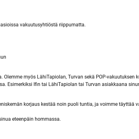
siasioissa vakuutusyhtiöstä riippumatta.
uun
ssa. Olemme myös LähiTapiolan, Turvan sekä POP-vakuutuksen 
simerkiksi Ifin tai LähiTapiolan tai Turvan asiakkaana sinun ei
iveniskemän korjaus kestää noin puoli tuntia, ja voimme täyttää 
e sinua eteenpäin hommassa.