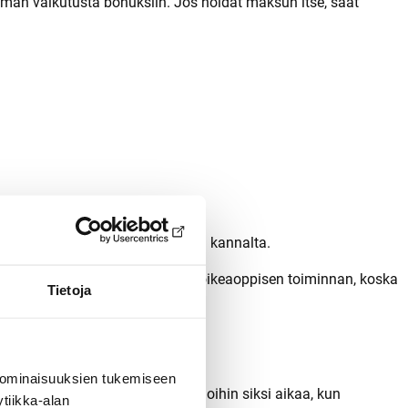
ilman vaikutusta bonuksiin. Jos hoidat maksun itse, saat
ittäin tärkeitä ajoturvallisuuden kannalta.
ut lasi saattaa estää turvatyynyn oikeaoppisen toiminnan, koska
Tietoja
 ominaisuuksien tukemiseen
rtymisen töihin tai muihin menoihin siksi aikaa, kun
tiikka-alan