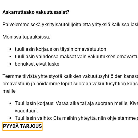
Askarruttaako vakuutusasiat?
Palvelemme sekä yksityisautoilijoita että yrityksiä kaikissa la
Monissa tapauksissa:
tuulilasin korjaus on täysin omavastuuton
tuulilasin vaihdossa maksat vain vakuutuksen omavast
bonukset eivät laske
Teemme tiivistä yhteistyötä kaikkien vakuutusyhtiöiden kan
omavastuun ja hoidamme loput suoraan vakuutusyhtiön kanssa. E
meille.
Tuulilasin korjaus: Varaa aika tai aja suoraan meille. K
vaaditaan.
Tuulilasin vaihto: Ota meihin yhteyttä, niin ohjeistamm
PYYDÄ TARJOUS