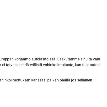
kumppanikorjaamo autolasitöissä. Laskutamme sinulta vain
 tarvitse tehdä erillistä vahinkoilmoitusta, kun tuot autosi
vahinkoilmoituksen kanssasi paikan päällä jos sellainen