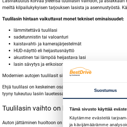
Lasivakuutus korvaa yleensä tuulilasin vaihdon, ja asiakkaan 
meiltä kilpailukykyisen tarjouksen lasista ja asennustyöstä. K
Tuulilasin hintaan vaikuttavat monet tekniset ominaisuudet:
lämmitettävä tuulilasi
sadetunnistin tai valoanturi
kaistavahti- ja kamerajärjestelmät
HUD-näyttö eli heijastusnäyttö
akustinen tai lämpöä heijastava lasi
lasin sävytys ja erikoisominaisuudet
Modernien autojen tuulilasit sisältävät paljon teknologiaa, min
Ehjä tuulilasi on keskeinen osa auton turvarakennetta, sillä m
Suostumus
tyyny tukeutuu lasiin lauetessaan. Lisäksi lasin muotoilu vaik
Tuulilasin vaihto on helppoa Bestdrive Hel
Tämä sivusto käyttää eväste
Käytämme evästeitä tarjoama
Auton jättäminen huoltoon on meillä helppoa erinomaisten kulk
ja kävijämäärämme analysoim