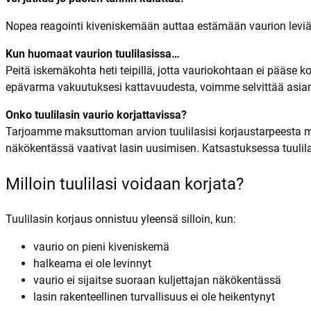
Nopea reagointi kiveniskemään auttaa estämään vaurion leviäm
Kun huomaat vaurion tuulilasissa…
Peitä iskemäkohta heti teipillä, jotta vauriokohtaan ei pääse 
epävarma vakuutuksesi kattavuudesta, voimme selvittää asia
Onko tuulilasin vaurio korjattavissa?
Tarjoamme maksuttoman arvion tuulilasisi korjaustarpeesta mil
näkökentässä vaativat lasin uusimisen. Katsastuksessa tuulil
Milloin tuulilasi voidaan korjata?
Tuulilasin korjaus onnistuu yleensä silloin, kun:
vaurio on pieni kiveniskemä
halkeama ei ole levinnyt
vaurio ei sijaitse suoraan kuljettajan näkökentässä
lasin rakenteellinen turvallisuus ei ole heikentynyt