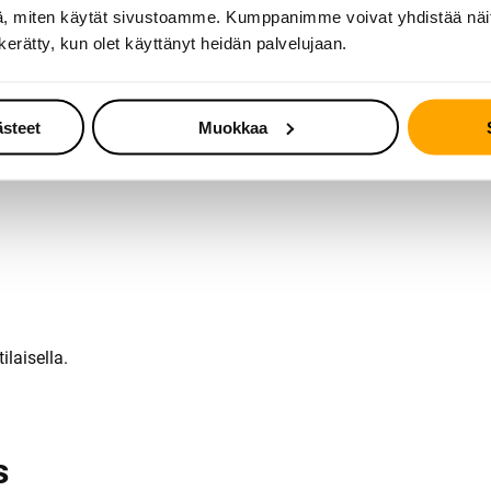
välineillä tai voit hyödyntää alueen monipuolisia palveluita odo
, miten käytät sivustoamme. Kumppanimme voivat yhdistää näitä t
n kerätty, kun olet käyttänyt heidän palvelujaan.
ästeet
Muokkaa
ukee korin jäykkyyttä ja vaikuttaa esimerkiksi turvatyynyjen oik
ilaisella.
s