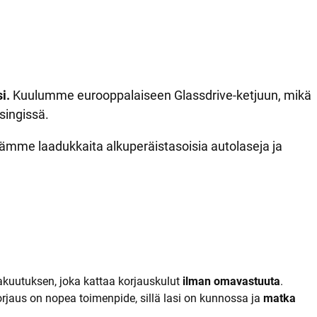
i.
Kuulumme eurooppalaiseen Glassdrive-ketjuun, mikä
singissä.
äytämme laadukkaita alkuperäistasoisia autolaseja ja
akuutuksen, joka kattaa korjauskulut
ilman omavastuuta
.
rjaus on nopea toimenpide, sillä lasi on kunnossa ja
matka