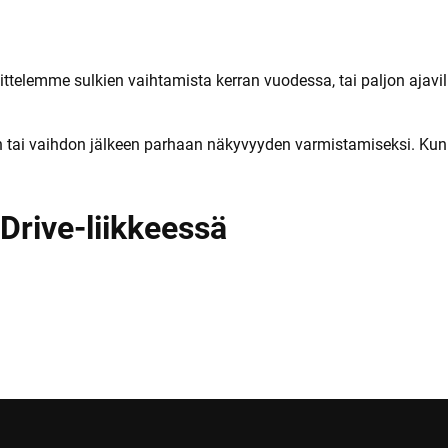
sittelemme sulkien vaihtamista kerran vuodessa, tai paljon ajav
n tai vaihdon jälkeen parhaan näkyvyyden varmistamiseksi. Ku
Drive-liikkeessä