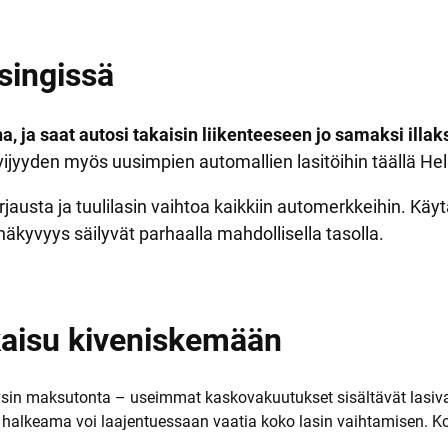
lsingissä
, ja saat autosi takaisin liikenteeseen jo samaksi illaks
vijyyden myös uusimpien automallien lasitöihin täällä Hel
orjausta ja tuulilasin vaihtoa kaikkiin automerkkeihin. K
näkyvyys säilyvät parhaalla mahdollisella tasolla.
tkaisu kiveniskemään
täysin maksutonta – useimmat kaskovakuutukset sisältävät lasiv
 halkeama voi laajentuessaan vaatia koko lasin vaihtamisen. Ko