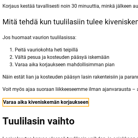
Korjaus kestää tavallisesti noin 30 minuuttia, minkä jälkeen au
Mitä tehdä kun tuulilasiin tulee kivenisk
Jos huomaat vaurion tuulilasissa:
Peitä vauriokohta heti teipillä
Vältä pesua ja kosteuden pääsyä iskemään
Varaa aika korjaukseen mahdollisimman pian
Näin estät lian ja kosteuden pääsyn lasin rakenteisiin ja par
Voit myös ajaa suoraan liikkeeseemme ilman ajanvarausta – 
Varaa aika kiveniskemän korjaukseen
Tuulilasin vaihto