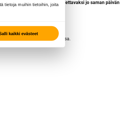
ttaessasi.
Autosi on valmis noudettavaksi jo saman päivän
ietoja muihin tietoihin, joita
Salli kaikki evästeet
eaan toimintaan törmäystilanteessa.