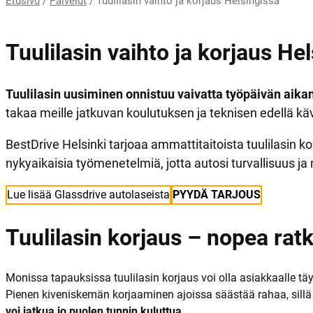
Etusivu
/
Palvelut
/
Tuulilasin vaihto ja korjaus Helsingissä
Tuulilasin vaihto ja korjaus He
Tuulilasin uusiminen onnistuu vaivatta työpäivän aikana
takaa meille jatkuvan koulutuksen ja teknisen edellä kä
BestDrive Helsinki tarjoaa ammattitaitoista tuulilasin k
nykyaikaisia työmenetelmiä, jotta autosi turvallisuus ja 
Lue lisää Glassdrive autolaseista
PYYDÄ TARJOUS
Tuulilasin korjaus – nopea ra
Monissa tapauksissa tuulilasin korjaus voi olla asiakkaalle 
Pienen kiveniskemän korjaaminen ajoissa säästää rahaa, sillä
voi jatkua jo puolen tunnin kuluttua.