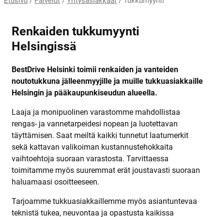
Etusivu
/
Palvelut
/
Yritysasiakkaat
/
Tukkumyynti
Renkaiden tukkumyynti
Helsingissä
BestDrive Helsinki toimii renkaiden ja vanteiden
noutotukkuna jälleenmyyjille ja muille tukkuasiakkaille
Helsingin ja pääkaupunkiseudun alueella.
Laaja ja monipuolinen varastomme mahdollistaa
rengas- ja vannetarpeidesi nopean ja luotettavan
täyttämisen. Saat meiltä kaikki tunnetut laatumerkit
sekä kattavan valikoiman kustannustehokkaita
vaihtoehtoja suoraan varastosta. Tarvittaessa
toimitamme myös suuremmat erät joustavasti suoraan
haluamaasi osoitteeseen.
Tarjoamme tukkuasiakkaillemme myös asiantuntevaa
teknistä tukea, neuvontaa ja opastusta kaikissa