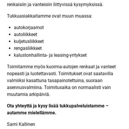
renkaisiin ja vanteisiin liittyvissä kysymyksissä.
Tukkuasiakkaitamme ovat muun muassa:
autokorjaamot
autoliikkeet
kuljetusliikkeet
rengasliikkeet
kalustonhallinta- ja leasing-yritykset
Toimitamme myös kuorma-autojen renkaat ja vanteet
nopeasti ja luotettavasti. Toimitukset ovat saatavilla
valmiiksi kasattuna tasapainotettuina, suoraan
asennusvalmiina. Toimitusaika on normaalisti vain
muutamia arkipäiviä.
Ota yhteyttä ja kysy lisää tukkupalveluistamme –
autamme mielellämme.
Sami Kallinen