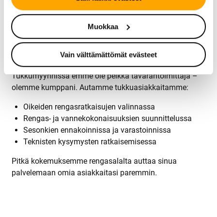
Toimitukset onnistuvat pääkaupunkiseudulla nopeasti ja
Muokkaa
sovitussa aikataulussa.
B2B-rengasmyynti ja kumppanuus
Vain välttämättömät evästeet
Tukkumyynnissä emme ole pelkkä tavarantoimittaja –
olemme kumppani. Autamme tukkuasiakkaitamme:
Oikeiden rengasratkaisujen valinnassa
Rengas- ja vannekokonaisuuksien suunnittelussa
Sesonkien ennakoinnissa ja varastoinnissa
Teknisten kysymysten ratkaisemisessa
Pitkä kokemuksemme rengasalalta auttaa sinua
palvelemaan omia asiakkaitasi paremmin.