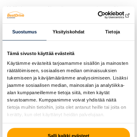
Valikoimastamme löytyvät tunnetut premium-merkit
sekä kustannustehokkaat vaihtoehdot eri hintaluokissa.
Näin voit tarjota omille asiakkaillesi oikean tuotteen
oikeaan käyttötarkoitukseen – budjetista tinkimättä.
Suostumus
Yksityiskohdat
Tietoja
Raskaan kaluston renkaat tukusta
Tämä sivusto käyttää evästeitä
BestDrive Helsinki toimittaa myös
kuorma-autojen
Käytämme evästeitä tarjoamamme sisällön ja mainosten
renkaat tukkuasiakkaille
nopeasti ja luotettavasti.
räätälöimiseen, sosiaalisen median ominaisuuksien
Raskaan kaluston renkaiden saatavuus on kriittinen
tukemiseen ja kävijämäärämme analysoimiseen. Lisäksi
tekijä kuljetusliikkeille ja kalustonhallintayrityksille.
jaamme sosiaalisen median, mainosalan ja analytiikka-
alan kumppaneillemme tietoja siitä, miten käytät
Tarjoamme:
sivustoamme. Kumppanimme voivat yhdistää näitä
Vetopyörän renkaat
tietoja muihin tietoihin, joita olet antanut heille tai joita on
Ohjaavan akselin renkaat
kerätty, kun olet käyttänyt heidän palvelujaan.
Perävaunurenkaat
Uudet ja tarvittaessa pinnoitetut vaihtoehdot
Tasapainotetut ja asennusvalmiit toimitukset
Salli kaikki evästeet