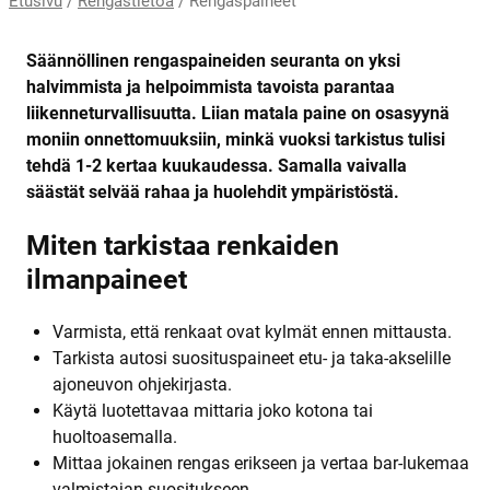
Etusivu
/
Rengastietoa
/
Rengaspaineet
Säännöllinen rengaspaineiden seuranta on yksi
halvimmista ja helpoimmista tavoista parantaa
liikenneturvallisuutta. Liian matala paine on osasyynä
moniin onnettomuuksiin, minkä vuoksi tarkistus tulisi
tehdä 1-2 kertaa kuukaudessa. Samalla vaivalla
säästät selvää rahaa ja huolehdit ympäristöstä.
Miten tarkistaa renkaiden
ilmanpaineet
Varmista, että renkaat ovat kylmät ennen mittausta.
Tarkista autosi suosituspaineet etu- ja taka-akselille
ajoneuvon ohjekirjasta.
Käytä luotettavaa mittaria joko kotona tai
huoltoasemalla.
Mittaa jokainen rengas erikseen ja vertaa bar-lukemaa
valmistajan suositukseen.