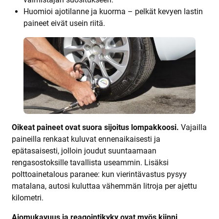
Huomioi ajotilanne ja kuorma – pelkät kevyen lastin
paineet eivät usein riitä.
Oikeat paineet ovat suora sijoitus lompakkoosi.
Vajailla
paineilla renkaat kuluvat ennenaikaisesti ja
epätasaisesti, jolloin joudut suuntaamaan
rengasostoksille tavallista useammin. Lisäksi
polttoainetalous paranee: kun vierintävastus pysyy
matalana, autosi kuluttaa vähemmän litroja per ajettu
kilometri.
Ajomukavuus ja reagointikyky ovat myös kiinni