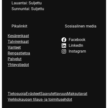
Lauantai: Suljettu
Sunnuntai: Suljettu
Pikalinkit
Sosiaalinen media
Kesärenkaat
Facebook
Talvirenkaat
LinkedIn
Vanteet
Instagram
Rengastietoa
Palvelut
Yhteystiedot
Tietosuoja
Evästeet
Saavutettavuus
Maksutavat
Verkkokaupan tilaus- ja toimitusehdot