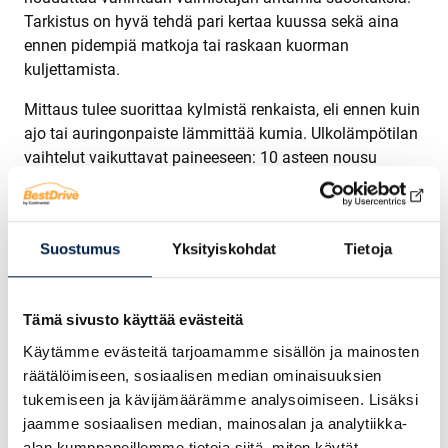
Tarkistus on hyvä tehdä pari kertaa kuussa sekä aina
ennen pidempiä matkoja tai raskaan kuorman
kuljettamista.
Mittaus tulee suorittaa kylmistä renkaista, eli ennen kuin
ajo tai auringonpaiste lämmittää kumia. Ulkolämpötilan
vaihtelut vaikuttavat paineeseen: 10 asteen nousu
nostaa painetta 0,1 baria, kun taas talvella paukkuva
pakkanen voi pudottaa lukemaa jopa 0,3 baria.
Suositukset löydät yleensä joko ohjekirjasta,
Suostumus
Yksityiskohdat
Tietoja
polttoaineluukun kannesta tai oven karmista.
Suosituksissa on tyypillisesti omat arvonsa tyhjälle
autolle ja täydelle kuormalle.
Tämä sivusto käyttää evästeitä
Käytä tarkistukseen joko digitaalista tai perinteistä
Käytämme evästeitä tarjoamamme sisällön ja mainosten
viisarinäyttöistä mittaria. Irrota venttiilinhattu (ja pidä se
räätälöimiseen, sosiaalisen median ominaisuuksien
tallessa!), paina mittari tiukasti venttiiliin ja lue tulos.
tukemiseen ja kävijämäärämme analysoimiseen. Lisäksi
Jos painetta on liikaa, päästä ilmaa ulos painamalla
jaamme sosiaalisen median, mainosalan ja analytiikka-
venttiilin neulaa. Jos taas lukema on liian pieni, lisää
alan kumppaneillemme tietoja siitä, miten käytät