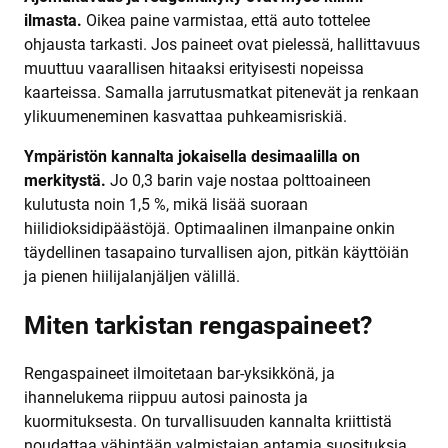
ilmasta.
Oikea paine varmistaa, että auto tottelee
ohjausta tarkasti. Jos paineet ovat pielessä, hallittavuus
muuttuu vaarallisen hitaaksi erityisesti nopeissa
kaarteissa. Samalla jarrutusmatkat pitenevät ja renkaan
ylikuumeneminen kasvattaa puhkeamisriskiä.
Ympäristön kannalta jokaisella desimaalilla on
merkitystä.
Jo 0,3 barin vaje nostaa polttoaineen
kulutusta noin 1,5 %, mikä lisää suoraan
hiilidioksidipäästöjä. Optimaalinen ilmanpaine onkin
täydellinen tasapaino turvallisen ajon, pitkän käyttöiän
ja pienen hiilijalanjäljen välillä.
Miten tarkistan rengaspaineet?
Rengaspaineet ilmoitetaan bar-yksikkönä, ja
ihannelukema riippuu autosi painosta ja
kuormituksesta. On turvallisuuden kannalta kriittistä
noudattaa vähintään valmistajan antamia suosituksia.