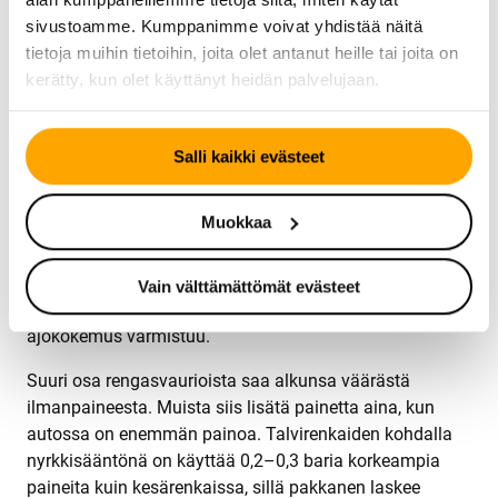
ilmaa kompressorilla. Toista sama kaikille renkaille sekä
sivustoamme. Kumppanimme voivat yhdistää näitä
mahdolliselle vararenkaalle.
tietoja muihin tietoihin, joita olet antanut heille tai joita on
kerätty, kun olet käyttänyt heidän palvelujaan.
Nykyaikainen tekniikka
Continental on kehittänyt älykkään rengaspaineiden
Salli kaikki evästeet
valvontajärjestelmän (TPMS), joka tarkkailee paineita
antureiden avulla ja varoittaa kuljettajaa kojelaudan
Muokkaa
valolla. Tämä tekniikka auttaa vähentämään päästöjä ja
pidentämään renkaiden ikää. Vaikka autossasi olisi
TPMS-järjestelmä, se ei poista tarvetta säännölliselle
Vain välttämättömät evästeet
manuaaliselle tarkistukselle, jotta optimaalinen
ajokokemus varmistuu.
Suuri osa rengasvaurioista saa alkunsa väärästä
ilmanpaineesta. Muista siis lisätä painetta aina, kun
autossa on enemmän painoa. Talvirenkaiden kohdalla
nyrkkisääntönä on käyttää 0,2–0,3 baria korkeampia
paineita kuin kesärenkaissa, sillä pakkanen laskee