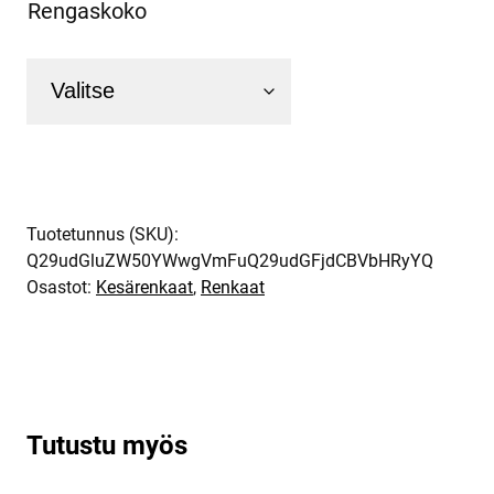
Rengaskoko
Tuotetunnus (SKU):
Q29udGluZW50YWwgVmFuQ29udGFjdCBVbHRyYQ
Osastot:
Kesärenkaat
,
Renkaat
Tutustu myös