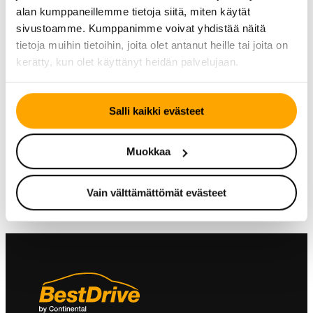
alan kumppaneillemme tietoja siitä, miten käytät
sivustoamme. Kumppanimme voivat yhdistää näitä
tietoja muihin tietoihin, joita olet antanut heille tai joita on
kerätty, kun olet käyttänyt heidän palvelujaan.
KESÄRENGAS
KESÄRENGAS
Continental
Continental
Salli kaikki evästeet
CrossContact ATR
CrossContact LX Sport
ContiSeal
Muokkaa
Vain välttämättömät evästeet