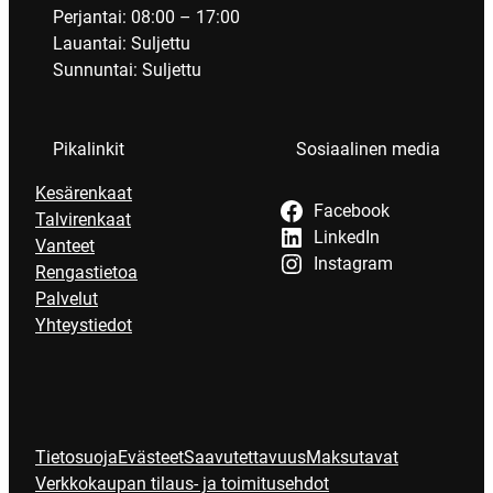
Perjantai: 08:00 – 17:00
Lauantai: Suljettu
Sunnuntai: Suljettu
Pikalinkit
Sosiaalinen media
Kesärenkaat
Facebook
Talvirenkaat
LinkedIn
Vanteet
Instagram
Rengastietoa
Palvelut
Yhteystiedot
Tietosuoja
Evästeet
Saavutettavuus
Maksutavat
Verkkokaupan tilaus- ja toimitusehdot