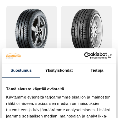
KESÄRENGAS
KESÄRENGAS
Continental
Continental
Suostumus
Yksityiskohdat
Tietoja
ContiVanContact 200
ContiSportContact 5
Tämä sivusto käyttää evästeitä
Käytämme evästeitä tarjoamamme sisällön ja mainosten
räätälöimiseen, sosiaalisen median ominaisuuksien
tukemiseen ja kävijämäärämme analysoimiseen. Lisäksi
jaamme sosiaalisen median, mainosalan ja analytiikka-