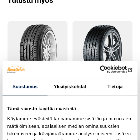
Tutustu myös
Suostumus
Yksityiskohdat
Tietoja
KESÄRENGAS
KESÄRENGAS
Continental
Continental
ContiSportContact 5
ContiCrossContact LX
Tämä sivusto käyttää evästeitä
Käytämme evästeitä tarjoamamme sisällön ja mainosten
räätälöimiseen, sosiaalisen median ominaisuuksien
tukemiseen ja kävijämäärämme analysoimiseen. Lisäksi