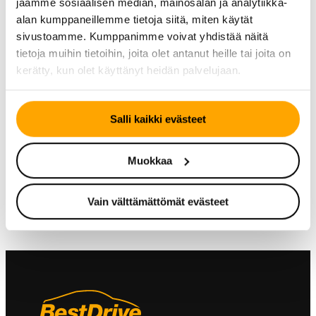
jaamme sosiaalisen median, mainosalan ja analytiikka-
alan kumppaneillemme tietoja siitä, miten käytät
sivustoamme. Kumppanimme voivat yhdistää näitä
tietoja muihin tietoihin, joita olet antanut heille tai joita on
kerätty, kun olet käyttänyt heidän palvelujaan.
TALVIRENGAS – KITKA
Salli kaikki evästeet
KESÄRENGAS
Continental
Continental
VikingContact 7
ContiSportContact 5P
Muokkaa
Vain välttämättömät evästeet