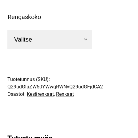
Rengaskoko
Tuotetunnus (SKU):
Q29udGluZW50YWwgRWNvQ29udGFjdCA2
Osastot:
Kesärenkaat
,
Renkaat