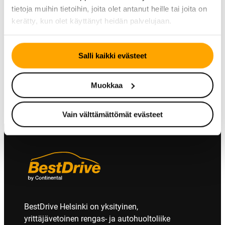
tietoja muihin tietoihin, joita olet antanut heille tai joita on
TALVIRENGAS – NASTA
KESÄRENGAS
kerätty, kun olet käyttänyt heidän palvelujaan.
Continental IceContact
Continental
3
ContiVanContact 100
ContiSeal
Salli kaikki evästeet
Muokkaa
Vain välttämättömät evästeet
BestDrive Helsinki on yksityinen,
yrittäjävetoinen rengas- ja autohuoltoliike