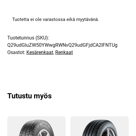
Tuotetta ei ole varastossa eikä myytävänä.
Tuotetunnus (SKU):
Q29udGluZW50YWwgRWNvQ29udGFjdCA2IFNTUg
Osastot:
Kesärenkaat
,
Renkaat
Tutustu myös