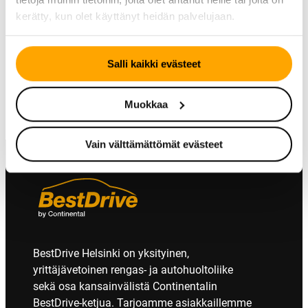
KESÄRENGAS
TALVIRENGAS – NASTA
kerätty, kun olet käyttänyt heidän palvelujaan.
Continental
Continental IceContact
CrossContact ATR
3
Salli kaikki evästeet
Muokkaa
Vain välttämättömät evästeet
BestDrive Helsinki on yksityinen,
yrittäjävetoinen rengas- ja autohuoltoliike
sekä osa kansainvälistä Continentalin
BestDrive-ketjua. Tarjoamme asiakkaillemme