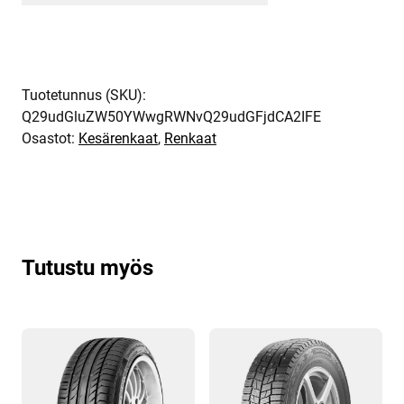
Tuotetunnus (SKU):
Q29udGluZW50YWwgRWNvQ29udGFjdCA2IFE
Osastot:
Kesärenkaat
,
Renkaat
Tutustu myös