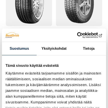
KESÄRENGAS
TALVIRENGAS – NASTA
Continental
Continental
ContiSportContact 5
VanContact Ice
Suostumus
Yksityiskohdat
Tietoja
Tämä sivusto käyttää evästeitä
Käytämme evästeitä tarjoamamme sisällön ja mainosten
räätälöimiseen, sosiaalisen median ominaisuuksien
tukemiseen ja kävijämäärämme analysoimiseen. Lisäksi
jaamme sosiaalisen median, mainosalan ja analytiikka-
alan kumppaneillemme tietoja siitä, miten käytät
sivustoamme. Kumppanimme voivat yhdistää näitä
tietoja muihin tietoihin, joita olet antanut heille tai joita on