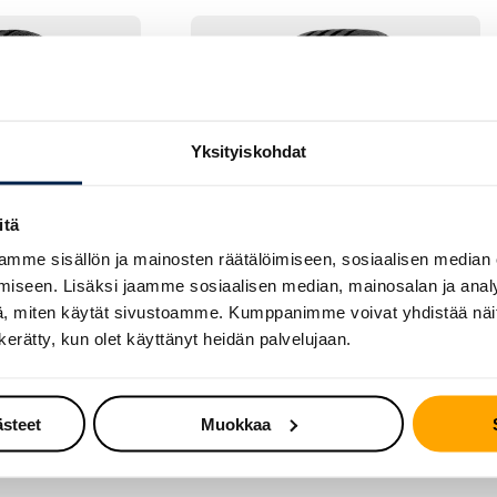
Yksityiskohdat
itä
mme sisällön ja mainosten räätälöimiseen, sosiaalisen median
iseen. Lisäksi jaamme sosiaalisen median, mainosalan ja analy
, miten käytät sivustoamme. Kumppanimme voivat yhdistää näitä t
KESÄRENGAS
n kerätty, kun olet käyttänyt heidän palvelujaan.
ssContact LX
Continental
ContiPremiumContact 5
ästeet
Muokkaa