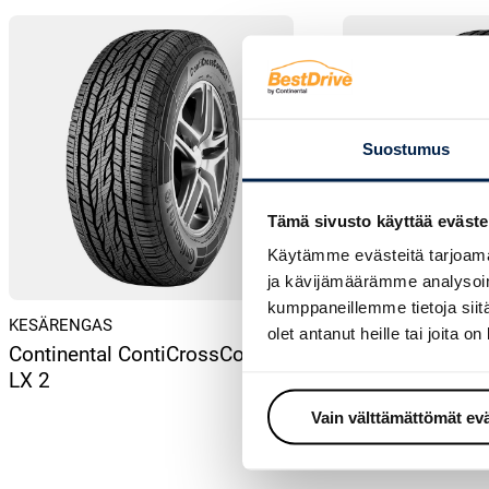
Suostumus
Tämä sivusto käyttää eväste
Käytämme evästeitä tarjoama
ja kävijämäärämme analysoim
kumppaneillemme tietoja siitä
KESÄRENGAS
KESÄRENGAS
olet antanut heille tai joita o
Continental ContiCrossContact
Continental Cro
LX 2
Sport ContiSeal
Vain välttämättömät ev