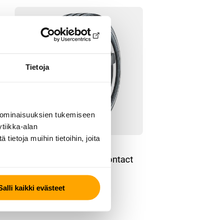
Tietoja
 ominaisuuksien tukemiseen
tiikka-alan
ietoja muihin tietoihin, joita
KESÄRENGAS
Continental ContiVanContact
200
Salli kaikki evästeet