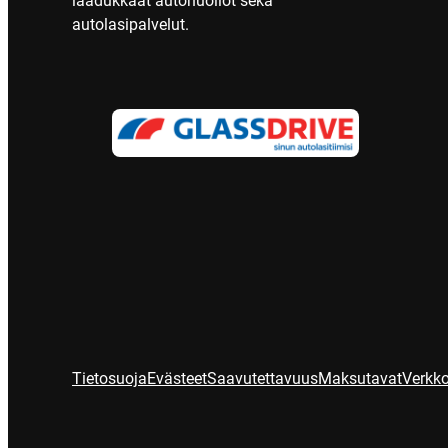
laadukkaat autohuollot sekä
autolasipalvelut.
Tietosuoja
Evästeet
Saavutettavuus
Maksutavat
Verkko