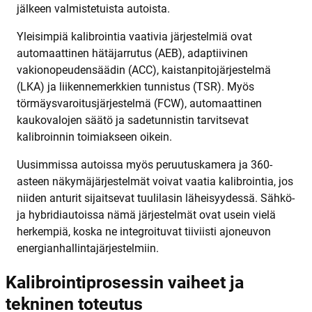
jälkeen valmistetuista autoista.
Yleisimpiä kalibrointia vaativia järjestelmiä ovat
automaattinen hätäjarrutus (AEB), adaptiivinen
vakionopeudensäädin (ACC), kaistanpitojärjestelmä
(LKA) ja liikennemerkkien tunnistus (TSR). Myös
törmäysvaroitusjärjestelmä (FCW), automaattinen
kaukovalojen säätö ja sadetunnistin tarvitsevat
kalibroinnin toimiakseen oikein.
Uusimmissa autoissa myös peruutuskamera ja 360-
asteen näkymäjärjestelmät voivat vaatia kalibrointia, jos
niiden anturit sijaitsevat tuulilasin läheisyydessä. Sähkö-
ja hybridiautoissa nämä järjestelmät ovat usein vielä
herkempiä, koska ne integroituvat tiiviisti ajoneuvon
energianhallintajärjestelmiin.
Kalibrointiprosessin vaiheet ja
tekninen toteutus