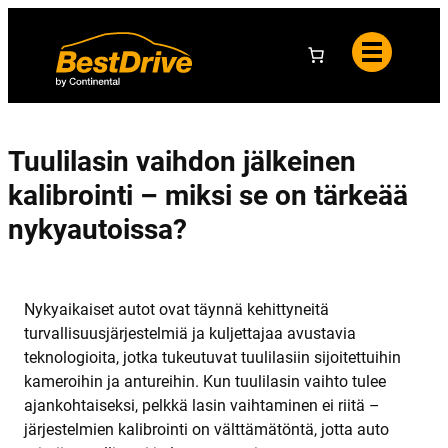
Y
i
e
h
e
l
t
t
u
e
o
t
y
a
s
t
i
e
d
Tuulilasin vaihdon jälkeinen
o
t
kalibrointi – miksi se on tärkeää
nykyautoissa?
Nykyaikaiset autot ovat täynnä kehittyneitä
turvallisuusjärjestelmiä ja kuljettajaa avustavia
teknologioita, jotka tukeutuvat tuulilasiin sijoitettuihin
kameroihin ja antureihin. Kun tuulilasin vaihto tulee
ajankohtaiseksi, pelkkä lasin vaihtaminen ei riitä –
järjestelmien kalibrointi on välttämätöntä, jotta auto