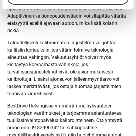
suuntaan, tai se ei tunnista edessä olevaa ajoneuvoa
ajoissa automaattisen hätäjarrutuksen aktivoimiseksi.
Adaptiivinen vakionopeudensäädin voi ylläpitää väärää
etäisyyttä edellä ajavaan autoon, mikä lisää kolarin
riskiä.
Taloudellisesti kalibroimaton järjestelmä voi johtaa
kalliisiin korjauksiin, jos väärin toimiva teknologia
aiheuttaa vahingon. Vakuutusyhtiöt voivat myös
kieltäytyä korvaamasta vahinkoja, jos
turvallisuusjärjestelmät eivät ole asianmukaisesti
kalibroituja. Lisäksi ajoneuvon jälleenmyyntiarvo voi
laskea merkittävästi, jos ostaja huomaa järjestelmien
toimivan virheellisesti.
BestDrive Helsingissä ymmärrämme nykyautojen
teknologian vaatimukset ja tarjoamme asiantuntevaa
tuulilasinvaihtopalvelua kalibrointeineen. Ota yhteyttä
numeroon 09 32990342 tai sähköpostitse
myynti@bestdrivehelsinki.fi, niin huolehdimme autosi