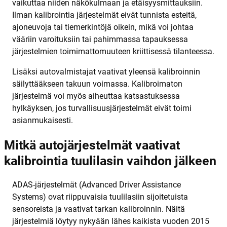
vaikuttaa niiden näkökulmaan ja etäisyysmittauksiin.
Ilman kalibrointia järjestelmät eivät tunnista esteitä,
ajoneuvoja tai tiemerkintöjä oikein, mikä voi johtaa
vääriin varoituksiin tai pahimmassa tapauksessa
järjestelmien toimimattomuuteen kriittisessä tilanteessa.
Lisäksi autovalmistajat vaativat yleensä kalibroinnin
säilyttääkseen takuun voimassa. Kalibroimaton
järjestelmä voi myös aiheuttaa katsastuksessa
hylkäyksen, jos turvallisuusjärjestelmät eivät toimi
asianmukaisesti.
Mitkä autojärjestelmät vaativat
kalibrointia tuulilasin vaihdon jälkeen
ADAS-järjestelmät (Advanced Driver Assistance
Systems) ovat riippuvaisia tuulilasiin sijoitetuista
sensoreista ja vaativat tarkan kalibroinnin. Näitä
järjestelmiä löytyy nykyään lähes kaikista vuoden 2015