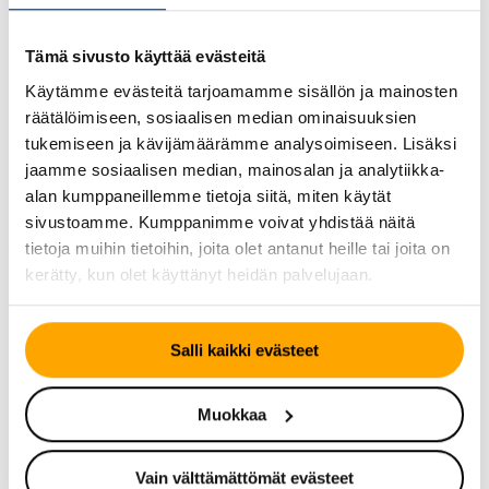
Monissa tapauksissa tarvitaan myös dynaaminen
kalibrointi, jossa auto ajetaan määrättyä reittiä tietyllä
Tämä sivusto käyttää evästeitä
nopeudella, jotta järjestelmät voivat oppia tunnistamaan
Käytämme evästeitä tarjoamamme sisällön ja mainosten
tiemerkinnät ja muut liikenneympäristön elementit. Koko
räätälöimiseen, sosiaalisen median ominaisuuksien
prosessi voi kestää 1-3 tuntia riippuen ajoneuvon
tukemiseen ja kävijämäärämme analysoimiseen. Lisäksi
järjestelmien monimutkaisuudesta.
jaamme sosiaalisen median, mainosalan ja analytiikka-
alan kumppaneillemme tietoja siitä, miten käytät
Kalibroimattoman tuulilasin riskit ja
sivustoamme. Kumppanimme voivat yhdistää näitä
seuraukset
tietoja muihin tietoihin, joita olet antanut heille tai joita on
kerätty, kun olet käyttänyt heidän palvelujaan.
Kalibroimaton turvallisuusjärjestelmä voi aiheuttaa
vakavia turvallisuusriskejä ja taloudellisia seurauksia.
Järjestelmät voivat antaa vääriä varoituksia tai
Salli kaikki evästeet
pahimmassa tapauksessa jättää varoittamatta
todellisista vaaratilanteista.
Muokkaa
Käytännössä kalibroimaton järjestelmä voi esimerkiksi
tunnistaa tiemerkinnän väärin ja ohjata autoa väärään
Vain välttämättömät evästeet