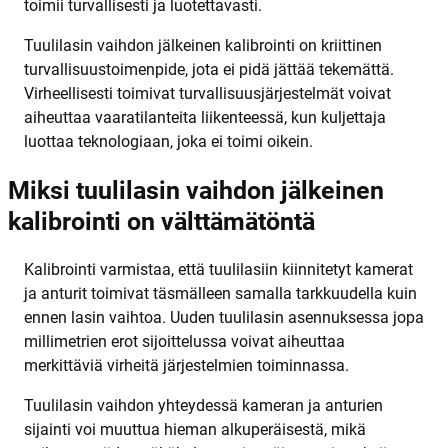
toimii turvallisesti ja luotettavasti.
Tuulilasin vaihdon jälkeinen kalibrointi on kriittinen
turvallisuustoimenpide, jota ei pidä jättää tekemättä.
Virheellisesti toimivat turvallisuusjärjestelmät voivat
aiheuttaa vaaratilanteita liikenteessä, kun kuljettaja
luottaa teknologiaan, joka ei toimi oikein.
Miksi tuulilasin vaihdon jälkeinen
kalibrointi on välttämätöntä
Kalibrointi varmistaa, että tuulilasiin kiinnitetyt kamerat
ja anturit toimivat täsmälleen samalla tarkkuudella kuin
ennen lasin vaihtoa. Uuden tuulilasin asennuksessa jopa
millimetrien erot sijoittelussa voivat aiheuttaa
merkittäviä virheitä järjestelmien toiminnassa.
Tuulilasin vaihdon yhteydessä kameran ja anturien
sijainti voi muuttua hieman alkuperäisestä, mikä