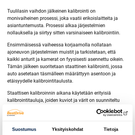
Tuulilasin vaihdon jälkeinen kalibrointi on
monivaiheinen prosessi, joka vaatii erikoislaitteita ja
asiantuntemusta. Prosessi alkaa järjestelmien
nollauksella ja siirtyy sitten varsinaiseen kalibrointiin.
Ensimmäisessä vaiheessa korjaamolla nollataan
ajoneuvon järjestelmien muistit ja tarkistetaan, että
kaikki anturit ja kamerat on fyysisesti asennettu oikein.
Tämän jälkeen suoritetaan staattinen kalibrointi, jossa
auto asetetaan täsmälleen määrättyyn asentoon ja
etäisyydelle kalibrointitaulusta.
Staattisen kalibroinnin aikana käytetään erityisiä
kalibrointitauluja, joiden kuviot ja värit on suunniteltu
vastaamaan järjestelmien vaatimuksia.
Kalibrointitaulujen sijainti ja kulma on mitattava
millimetrin tarkkuudella, jotta kamerat oppivat
tunnistamaan kohteet oikein.
Suostumus
Yksityiskohdat
Tietoja