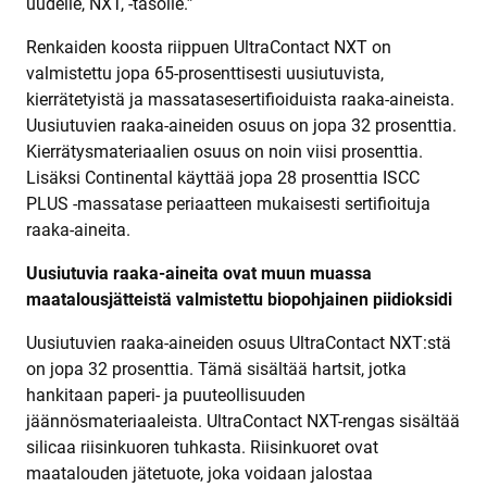
uudelle, NXT, -tasolle.”
Renkaiden koosta riippuen UltraContact NXT on
valmistettu jopa 65-prosenttisesti uusiutuvista,
kierrätetyistä ja massatasesertifioiduista raaka-aineista.
Uusiutuvien raaka-aineiden osuus on jopa 32 prosenttia.
Kierrätysmateriaalien osuus on noin viisi prosenttia.
Lisäksi Continental käyttää jopa 28 prosenttia ISCC
PLUS -massatase periaatteen mukaisesti sertifioituja
raaka-aineita.
Uusiutuvia raaka-aineita ovat muun muassa
maatalousjätteistä valmistettu biopohjainen piidioksidi
Uusiutuvien raaka-aineiden osuus UltraContact NXT:stä
on jopa 32 prosenttia. Tämä sisältää hartsit, jotka
hankitaan paperi- ja puuteollisuuden
jäännösmateriaaleista. UltraContact NXT-rengas sisältää
silicaa riisinkuoren tuhkasta. Riisinkuoret ovat
maatalouden jätetuote, joka voidaan jalostaa