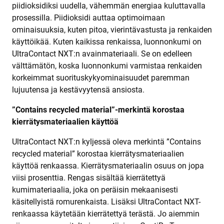
piidioksidiksi uudella, vähemmän energiaa kuluttavalla
prosessilla. Piidioksidi auttaa optimoimaan
ominaisuuksia, kuten pitoa, vierintävastusta ja renkaiden
käyttöikää. Kuten kaikissa renkaissa, luonnonkumi on
UltraContact NXT:n avainmateriaali. Se on edelleen
välttämätön, koska luonnonkumi varmistaa renkaiden
korkeimmat suorituskykyominaisuudet paremman
lujuutensa ja kestävyytensä ansiosta.
”Contains recycled material”-merkintä korostaa
kierrätysmateriaalien käyttöä
UltraContact NXT:n kyljessä oleva merkintä ”Contains
recycled material” korostaa kierrätysmateriaalien
käyttöä renkaassa. Kierrätysmateriaalin osuus on jopa
viisi prosenttia. Rengas sisältää kierrätettyä
kumimateriaalia, joka on peräisin mekaanisesti
käsitellyistä romurenkaista. Lisäksi UltraContact NXT-
renkaassa käytetään kierrätettyä terästä. Jo aiemmin