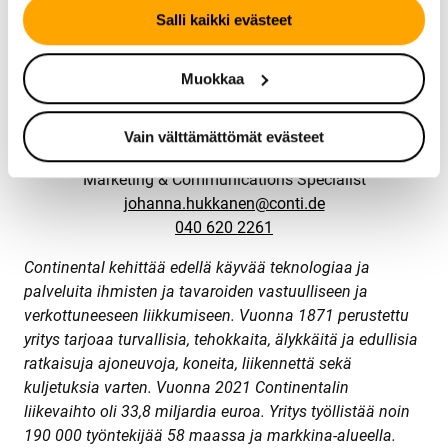
EV Compatible -merkintä, ja se on saatavana useisiin
Salli kaikki evästeet
suosittuihin autoihin, kuten mm. Kia Niro, VW ID.3,
Mercedes-Benz EQA, Tesla Model 3, Audi Q4 E-TRON,
Muokkaa
Skoda Octavia, VW Golf 8 ja Audi A3.
LEHDISTÖN YHTEYSHENKILÖ
Vain välttämättömät evästeet
Johanna Hukkanen
Marketing & Communications Specialist
johanna.hukkanen@conti.de
040 620 2261
Continental kehittää edellä käyvää teknologiaa ja
palveluita ihmisten ja tavaroiden vastuulliseen ja
verkottuneeseen liikkumiseen. Vuonna 1871 perustettu
yritys tarjoaa turvallisia, tehokkaita, älykkäitä ja edullisia
ratkaisuja ajoneuvoja, koneita, liikennettä sekä
kuljetuksia varten. Vuonna 2021 Continentalin
liikevaihto oli 33,8 miljardia euroa. Yritys työllistää noin
190 000 työntekijää 58 maassa ja markkina-alueella.