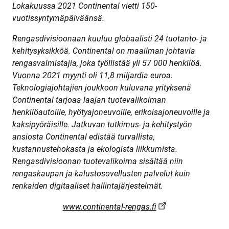
Lokakuussa 2021 Continental vietti 150-
vuotissyntymäpäiväänsä.
Rengasdivisioonaan kuuluu globaalisti 24 tuotanto- ja
kehitysyksikköä. Continental on maailman johtavia
rengasvalmistajia, joka työllistää yli 57 000 henkilöä.
Vuonna 2021 myynti oli 11,8 miljardia euroa.
Teknologiajohtajien joukkoon kuluvana yrityksenä
Continental tarjoaa laajan tuotevalikoiman
henkilöautoille, hyötyajoneuvoille, erikoisajoneuvoille ja
kaksipyöräisille. Jatkuvan tutkimus- ja kehitystyön
ansiosta Continental edistää turvallista,
kustannustehokasta ja ekologista liikkumista.
Rengasdivisioonan tuotevalikoima sisältää niin
rengaskaupan ja kalustosovellusten palvelut kuin
renkaiden digitaaliset hallintajärjestelmät.
www.continental-rengas.fi