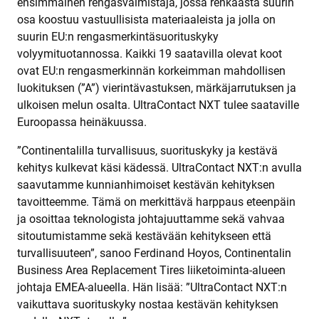
ensimmäinen rengasvalmistaja, jossa renkaasta suurin
osa koostuu vastuullisista materiaaleista ja jolla on
suurin EU:n rengasmerkintäsuorituskyky
volyymituotannossa. Kaikki 19 saatavilla olevat koot
ovat EU:n rengasmerkinnän korkeimman mahdollisen
luokituksen (”A”) vierintävastuksen, märkäjarrutuksen ja
ulkoisen melun osalta. UltraContact NXT tulee saataville
Euroopassa heinäkuussa.
”Continentalilla turvallisuus, suorituskyky ja kestävä
kehitys kulkevat käsi kädessä. UltraContact NXT:n avulla
saavutamme kunnianhimoiset kestävän kehityksen
tavoitteemme. Tämä on merkittävä harppaus eteenpäin
ja osoittaa teknologista johtajuuttamme sekä vahvaa
sitoutumistamme sekä kestävään kehitykseen että
turvallisuuteen”, sanoo Ferdinand Hoyos, Continentalin
Business Area Replacement Tires liiketoiminta-alueen
johtaja EMEA-alueella. Hän lisää: ”UltraContact NXT:n
vaikuttava suorituskyky nostaa kestävän kehityksen