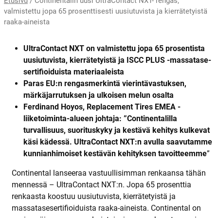
Etusivu
/
Continentalin uusi UltraContact NXT- rengas;
valmistettu jopa 65 prosenttisesti uusiutuvista ja kierrätetyistä
raaka-aineista
UltraContact NXT on valmistettu jopa 65 prosentista
uusiutuvista, kierrätetyistä ja ISCC PLUS -massatase-
sertifioiduista materiaaleista
Paras EU:n rengasmerkintä vierintävastuksen,
märkäjarrutuksen ja ulkoisen melun osalta
Ferdinand Hoyos, Replacement Tires EMEA -
liiketoiminta-alueen johtaja: ”Continentalilla
turvallisuus, suorituskyky ja kestävä kehitys kulkevat
käsi kädessä. UltraContact NXT:n avulla saavutamme
kunnianhimoiset kestävän kehityksen tavoitteemme
”
Continental lanseeraa vastuullisimman renkaansa tähän
mennessä – UltraContact NXT:n. Jopa 65 prosenttia
renkaasta koostuu uusiutuvista, kierrätetyistä ja
massatasesertifioiduista raaka-aineista. Continental on