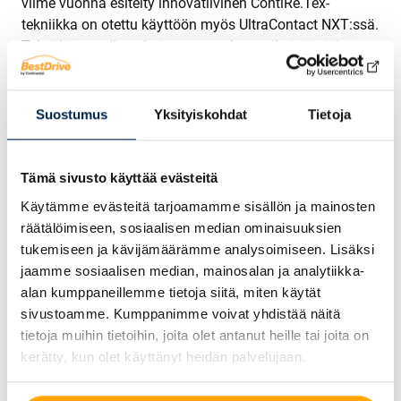
viime vuonna esitelty innovatiivinen ContiRe.Tex-
tekniikka on otettu käyttöön myös UltraContact NXT:ssä.
Tekniikan avulla valmistetaan polyesterikuituja, joita
käytetään vahvistamaan renkaan runkoa. Kuidut
saadaan kierrättämällä PET-pulloja, jotka muuten
olisivat päätyneet polttolaitoksiin tai kaatopaikoille.
Suostumus
Yksityiskohdat
Tietoja
Saatavana erilaisiin automalleihin ja kaikentyyppisille
ajotavoille
Tämä sivusto käyttää evästeitä
UltraContact NXT on jatkoa menestyneelle UltraContact-
Käytämme evästeitä tarjoamamme sisällön ja mainosten
tuoteperheelle, jonka Continental lanseerasi markkinoille
räätälöimiseen, sosiaalisen median ominaisuuksien
vuonna 2022. 19 kokoa korvaavat UltraContactin
tukemiseen ja kävijämäärämme analysoimiseen. Lisäksi
nykyiset vastaavat koot. Continental tuo asteittain
jaamme sosiaalisen median, mainosalan ja analytiikka-
markkinoille UltraContact NXT:n Euroopassa.
alan kumppaneillemme tietoja siitä, miten käytät
Ensimmäiset koot ovat saatavilla rengaskauppiaille
sivustoamme. Kumppanimme voivat yhdistää näitä
Euroopassa heinäkuun aikana. UltraContact NXT on
tietoja muihin tietoihin, joita olet antanut heille tai joita on
suunniteltu sekä sähkö- että polttomoottoreille, ja se
kerätty, kun olet käyttänyt heidän palvelujaan.
tarjoaa parhaat mahdolliset EU-rengasmerkintä-arvot ja
optimaalisen kilometrituloksen. UltraContact NXT:ssä on