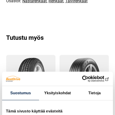
Osastot:
Nastarenkaat
,
Renkaat
,
Talvirenkaat
Tutustu myös
Suostumus
Yksityiskohdat
Tietoja
KESÄRENGAS
KESÄRENGAS
Tämä sivusto käyttää evästeitä