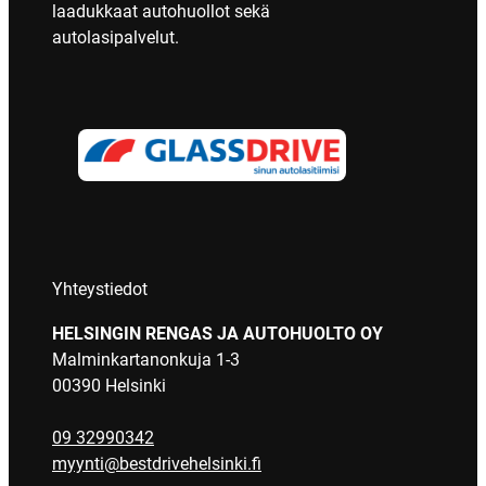
laadukkaat autohuollot sekä
autolasipalvelut.
Yhteystiedot
HELSINGIN RENGAS JA AUTOHUOLTO OY
Malminkartanonkuja 1-3
00390 Helsinki
09 32990342
myynti@bestdrivehelsinki.fi