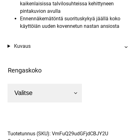
kaikenlaisissa talvilosuhteissa kehittyneen
pintakuvion avulla
Ennennäkemätöntä suorituskykyä jäällä koko
käyttöiän uuden kovennetun nastan ansiosta
Kuvaus
Rengaskoko
Tuotetunnus (SKU):
VmFuQ29udGFjdCBJY2U