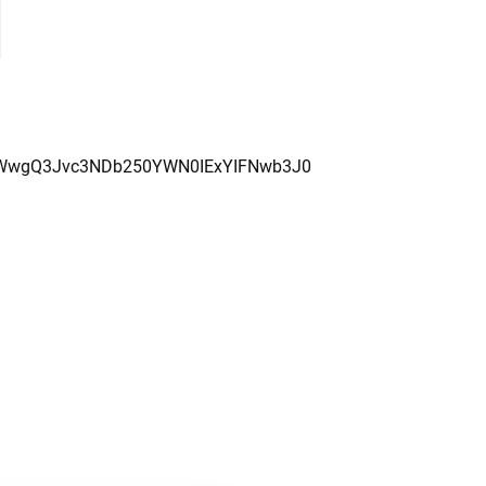
WwgQ3Jvc3NDb250YWN0IExYIFNwb3J0