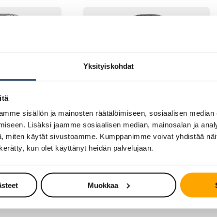
Yksityiskohdat
itä
mme sisällön ja mainosten räätälöimiseen, sosiaalisen median
iseen. Lisäksi jaamme sosiaalisen median, mainosalan ja analy
, miten käytät sivustoamme. Kumppanimme voivat yhdistää näitä t
TKA
TALVIRENGAS – NASTA
n kerätty, kun olet käyttänyt heidän palvelujaan.
Contact Viking
Gislaved NORD*FROST 200
ästeet
Muokkaa