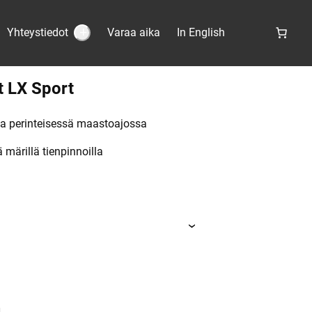
Yhteystiedot
Varaa aika
In English
S
u
b
m
e
t LX Sport
n
u
:
Y
ja perinteisessä maastoajossa
h
t
 märillä tienpinnoilla
e
y
s
t
i
e
d
o
t