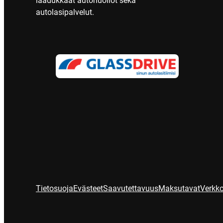
laadukkaat autohuollot sekä
autolasipalvelut.
Tietosuoja
Evästeet
Saavutettavuus
Maksutavat
Verkko