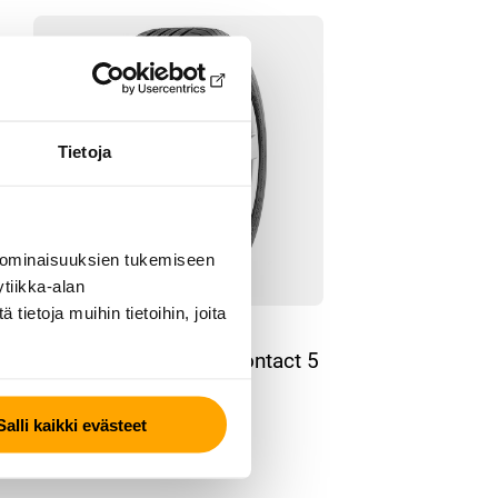
Tietoja
 ominaisuuksien tukemiseen
tiikka-alan
ietoja muihin tietoihin, joita
KESÄRENGAS
Continental ContiEcoContact 5
Salli kaikki evästeet