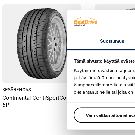
Suostumus
Tämä sivusto käyttää eväste
Käytämme evästeitä tarjoama
ja kävijämäärämme analysoim
kumppaneillemme tietoja siitä
KESÄRENGAS
TALVIRENGAS – KI
olet antanut heille tai joita o
Continental ContiSportContact
Continental Van
5P
Vain välttämättömät ev