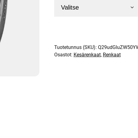
Tuotetunnus (SKU):
Q29udGluZW50Y
Osastot:
Kesärenkaat
,
Renkaat