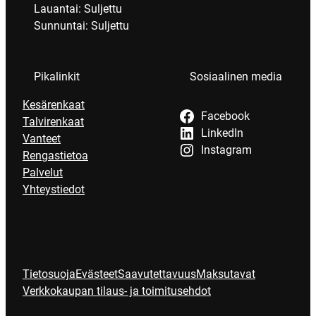
Lauantai: Suljettu
Sunnuntai: Suljettu
Pikalinkit
Sosiaalinen media
Kesärenkaat
Facebook
Talvirenkaat
LinkedIn
Vanteet
Instagram
Rengastietoa
Palvelut
Yhteystiedot
Tietosuoja
Evästeet
Saavutettavuus
Maksutavat
Verkkokaupan tilaus- ja toimitusehdot