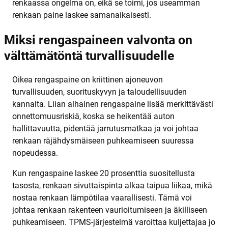
renkaassa ongelma on, eikä se toimi, jos useamman
renkaan paine laskee samanaikaisesti.
Miksi rengaspaineen valvonta on
välttämätöntä turvallisuudelle
Oikea rengaspaine on kriittinen ajoneuvon
turvallisuuden, suorituskyvyn ja taloudellisuuden
kannalta. Liian alhainen rengaspaine lisää merkittävästi
onnettomuusriskiä, koska se heikentää auton
hallittavuutta, pidentää jarrutusmatkaa ja voi johtaa
renkaan räjähdysmäiseen puhkeamiseen suuressa
nopeudessa.
Kun rengaspaine laskee 20 prosenttia suositellusta
tasosta, renkaan sivuttaispinta alkaa taipua liikaa, mikä
nostaa renkaan lämpötilaa vaarallisesti. Tämä voi
johtaa renkaan rakenteen vaurioitumiseen ja äkilliseen
puhkeamiseen. TPMS-järjestelmä varoittaa kuljettajaa jo