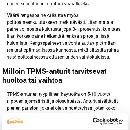
ennen kuin tilanne muuttuu vaaralliseksi.
Väärä rengaspaine vaikuttaa myös
polttoaineenkulutukseen merkittävästi. Liian matala
paine voi nostaa kulutusta jopa 3-4 prosenttia, kun taas
liian korkea paine heikentää renkaan pitoa ja lisää
kulumista. Rengaspaineen valvonta auttaa pitämään
renkaat optimaalisessa kunnossa, mikä säästää rahaa
sekä polttoaineessa että renkaiden vaihtokuluissa.
Milloin TPMS-anturit tarvitsevat
huoltoa tai vaihtoa
TPMS-anturien tyypillinen käyttöikä on 5-10 vuotta,
riippuen ajomääristä ja olosuhteista. Anturit sisältävät
pienen pariston, joka ei ole vaihdettavissa, joten koko
anturi on vaihdettava pariston loputtua. Ensimmäisiä
merkkejä anturin vanhenemisesta ovat satunnaiset
varoitusvalot, jotka syttyvät ja sammuvat itsestään.