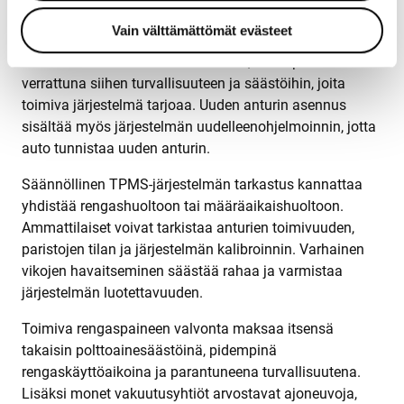
TPMS-anturin vaihto maksaa tyypillisesti 80-150 euroa
Vain välttämättömät evästeet
per anturi, riippuen auton merkistä ja mallista. Vaikka
kustannus saattaa tuntua korkealta, se on pieni hinta
verrattuna siihen turvallisuuteen ja säästöihin, joita
toimiva järjestelmä tarjoaa. Uuden anturin asennus
sisältää myös järjestelmän uudelleenohjelmoinnin, jotta
auto tunnistaa uuden anturin.
Säännöllinen TPMS-järjestelmän tarkastus kannattaa
yhdistää rengashuoltoon tai määräaikaishuoltoon.
Ammattilaiset voivat tarkistaa anturien toimivuuden,
paristojen tilan ja järjestelmän kalibroinnin. Varhainen
vikojen havaitseminen säästää rahaa ja varmistaa
järjestelmän luotettavuuden.
Toimiva rengaspaineen valvonta maksaa itsensä
takaisin polttoainesäästöinä, pidempinä
rengaskäyttöaikoina ja parantuneena turvallisuutena.
Lisäksi monet vakuutusyhtiöt arvostavat ajoneuvoja,