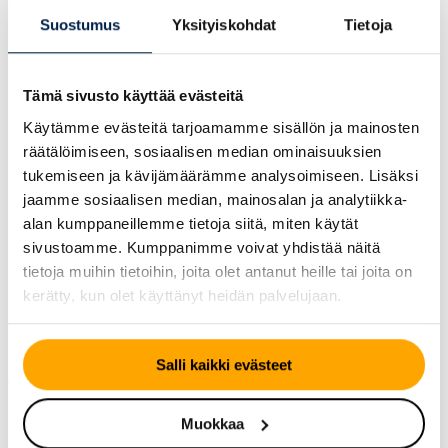
Suostumus
Yksityiskohdat
Tietoja
TPMS-anturit voivat vaurioitua myös fyysisesti
renkaanvaihdon yhteydessä, jos työtä ei tehdä
asianmukaisesti. Anturit ovat herkkiä iskuille ja väärille
Tämä sivusto käyttää evästeitä
asennusmenetelmille. Siksi rengastyöt tulisi aina teettää
Käytämme evästeitä tarjoamamme sisällön ja mainosten
ammattilaisilla, jotka osaavat käsitellä TPMS-antureita
räätälöimiseen, sosiaalisen median ominaisuuksien
oikein.
tukemiseen ja kävijämäärämme analysoimiseen. Lisäksi
Talvirenkaisiin vaihtaessa moni autoilija kohtaa TPMS-
jaamme sosiaalisen median, mainosalan ja analytiikka-
varoitusvalon, koska talvirenkaissa ei ole antureita tai ne
alan kumppaneillemme tietoja siitä, miten käytät
on ohjelmoitu eri tavalla. Tämä ei ole vaarallista, mutta
sivustoamme. Kumppanimme voivat yhdistää näitä
se tarkoittaa, että kuljettajan on itse valvottava
tietoja muihin tietoihin, joita olet antanut heille tai joita on
rengaspainetta säännöllisesti. Paras ratkaisu on hankkia
kerätty, kun olet käyttänyt heidän palvelujaan.
TPMS-anturit myös talvirenkaisiin, jolloin valvonta toimii
ympäri vuoden.
Salli kaikki evästeet
TPMS-järjestelmän huollon
kustannukset ja hyödyt
Muokkaa