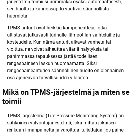
järjestelmä toimii suurimmaksi osaksi automaattisesti,
sen huolto ja kunnossapito vaativat säännöllistä
huomiota.
TPMS-anturit ovat herkkiä komponentteja, jotka
altistuvat jatkuvasti tärinälle, lämpötilan vaihteluille ja
kosteudelle. Kun nämä anturit alkavat vanheta tai
vioittua, ne voivat aiheuttaa vääriä hälytyksiä tai
pahimmassa tapauksessa jättää todellisen
rengaspaineen laskun huomaamatta. Siksi
rengaspaineanturien säännöllinen huolto on olennainen
osa ajoneuvon turvallisuuden ylläpitoa.
Mikä on TPMS-järjestelmä ja miten se
toimii
TPMS-järjestelmä (Tire Pressure Monitoring System) on
sähköinen valvontajärjestelmä, joka mittaa jokaisen
renkaan ilmanpainetta ja varoittaa kuljettajaa, jos paine