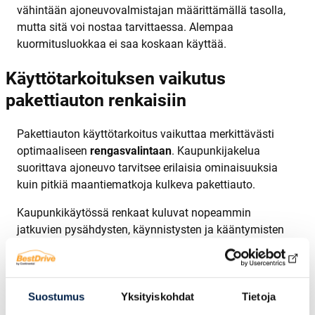
vähintään ajoneuvovalmistajan määrittämällä tasolla,
mutta sitä voi nostaa tarvittaessa. Alempaa
kuormitusluokkaa ei saa koskaan käyttää.
Käyttötarkoituksen vaikutus
pakettiauton renkaisiin
Pakettiauton käyttötarkoitus vaikuttaa merkittävästi
optimaaliseen
rengasvalintaan
. Kaupunkijakelua
suorittava ajoneuvo tarvitsee erilaisia ominaisuuksia
kuin pitkiä maantiematkoja kulkeva pakettiauto.
Kaupunkikäytössä renkaat kuluvat nopeammin
jatkuvien pysähdysten, käynnistysten ja kääntymisten
vuoksi. Tällöin kannattaa valita renkaat, joissa on kova
kulutuspinta ja hyvä sivuttaisote. Maantiekäytössä taas
korostuvat alhainen vierintävastus polttoainetalouden
Suostumus
Yksityiskohdat
Tietoja
parantamiseksi ja hyvä suuntavakavuus korkeissa
nopeuksissa.