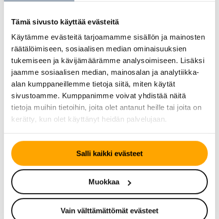
Sesonkikäyttö vaatii erityistä huomiota Helsingin
Tämä sivusto käyttää evästeitä
ilmasto-olosuhteissa. Talvirenkaat ovat pakollisia, ja
Käytämme evästeitä tarjoamamme sisällön ja mainosten
niiden tulee olla mitoitettu pakettiauton kuormitukselle.
räätälöimiseen, sosiaalisen median ominaisuuksien
Kesärenkaat puolestaan voivat painottaa
tukemiseen ja kävijämäärämme analysoimiseen. Lisäksi
polttoainetalouteen ja pitkäikäisyyteen.
jaamme sosiaalisen median, mainosalan ja analytiikka-
Ympärivuotisrenkaat voivat olla vaihtoehto vähän
alan kumppaneillemme tietoja siitä, miten käytät
ajaville pakettiautokäyttäjille, mutta ne eivät yleensä
sivustoamme. Kumppanimme voivat yhdistää näitä
tarjoa parasta suorituskykyä kummassakaan
tietoja muihin tietoihin, joita olet antanut heille tai joita on
olosuhteessa.
kerätty, kun olet käyttänyt heidän palvelujaan.
BestDriven asiantuntijapalvelu
pakettiauton rengasvalinnassa
Salli kaikki evästeet
Helsingissä
Muokkaa
Oikean
pakettiauton rengaspalvelun
löytäminen
Helsingistä on oleellista sekä turvallisuuden että
Vain välttämättömät evästeet
talouden kannalta. Meillä BestDrive Helsingissä