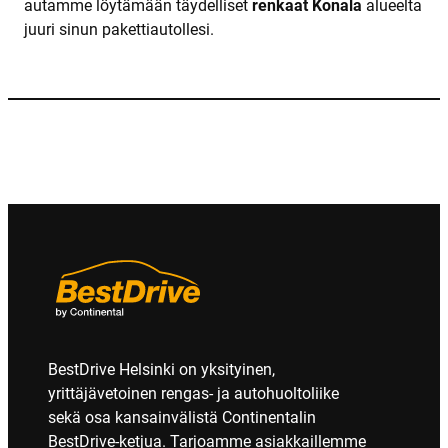
autamme löytämään täydelliset
renkaat Konala
alueelta
juuri sinun pakettiautollesi.
BestDrive Helsinki on yksityinen,
yrittäjävetoinen rengas- ja autohuoltoliike
sekä osa kansainvälistä Continentalin
BestDrive-ketjua. Tarjoamme asiakkaillemme