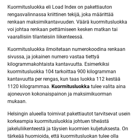
Kuormitusluokka eli Load Index on pakettiauton
rengasvalinnassa kriittinen tekijä, joka määrittää
renkaan maksimikantavuuden. Väärä kuormitusluokka
voi johtaa renkaan pettämiseen kesken matkan tai
vaarallisiin tilanteisiin liikenteessä.
Kuormitusluokka ilmoitetaan numerokoodina renkaan
sivussa, ja jokainen numero vastaa tiettyä
kilogrammakohtaista kantavuutta. Esimerkiksi
kuormitusluokka 104 tarkoittaa 900 kilogramman
kantavuutta per rengas, kun taas luokka 112 kestää
1120 kilogrammaa.
Kuormitusluokka
tulee valita aina
ajoneuvon kokonaispainon ja maksimikuorman
mukaan.
Helsingin alueella toimivat pakettiautot tarvitsevat usein
korkeampia kuormitusluokkia johtuen tiheästä
jakeluliikenteestä ja täysien kuormien kuljetuksesta. On
tärkeää huomioida, että kuormitusluokan tulee olla