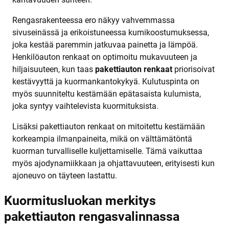
Rengasrakenteessa ero näkyy vahvemmassa
sivuseinässä ja erikoistuneessa kumikoostumuksessa,
joka kestää paremmin jatkuvaa painetta ja lämpöä.
Henkilöauton renkaat on optimoitu mukavuuteen ja
hiljaisuuteen, kun taas
pakettiauton renkaat
priorisoivat
kestävyyttä ja kuormankantokykyä. Kulutuspinta on
myös suunniteltu kestämään epätasaista kulumista,
joka syntyy vaihtelevista kuormituksista.
Lisäksi pakettiauton renkaat on mitoitettu kestämään
korkeampia ilmanpaineita, mikä on välttämätöntä
kuorman turvalliselle kuljettamiselle. Tämä vaikuttaa
myös ajodynamiikkaan ja ohjattavuuteen, erityisesti kun
ajoneuvo on täyteen lastattu.
Kuormitusluokan merkitys
pakettiauton rengasvalinnassa