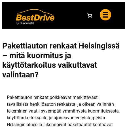
Y
i
e
h
e
l
t
t
u
e
o
t
y
a
s
t
i
e
d
Pakettiauton renkaat Helsingissä
o
t
– mitä kuormitus ja
käyttötarkoitus vaikuttavat
valintaan?
Pakettiauton renkaat poikkeavat merkittävästi
tavallisista henkilöauton renkaista, ja oikean valinnan
tekeminen vaatii syvempää ymmärrystä kuormituksesta,
käyttötarkoituksesta ja ajoneuvon erityistarpeista.
Helsingin alueella liikennöivät pakettiautot kohtaavat