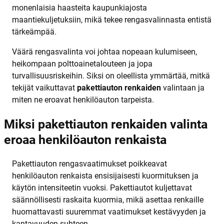
monenlaisia haasteita kaupunkiajosta
maantiekuljetuksiin, mikä tekee rengasvalinnasta entistä
tärkeämpää.
Väärä rengasvalinta voi johtaa nopeaan kulumiseen,
heikompaan polttoainetalouteen ja jopa
turvallisuusriskeihin. Siksi on oleellista ymmärtää, mitkä
tekijät vaikuttavat
pakettiauton renkaiden
valintaan ja
miten ne eroavat henkilöauton tarpeista.
Miksi pakettiauton renkaiden valinta
eroaa henkilöauton renkaista
Pakettiauton rengasvaatimukset poikkeavat
henkilöauton renkaista ensisijaisesti kuormituksen ja
käytön intensiteetin vuoksi. Pakettiautot kuljettavat
säännöllisesti raskaita kuormia, mikä asettaa renkaille
huomattavasti suuremmat vaatimukset kestävyyden ja
kantavuuden suhteen.