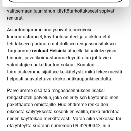
ymmärrämme pakettiauton erityistarpeet ja autamme
valitsemaan juuri sinun käyttötarkoitukseesi sopivat
renkaat.
Asiantuntijamme analysoivat ajoneuvosi
kuormitustarpeet, käyttöolosuhteet ja ajokilometrit
tehdäkseen parhaan mahdollisen rengassuosituksen.
Tarjoamme
renkaat Helsinki
alueella kilpailukykyisin
hinnoin, ja valikoimastamme löydät alan johtavien
valmistajien pakettiautonrenkaat. Konalan
toimipisteemme sijaitsee keskitetysti, mikä tekee meistä
helposti saavutettavan koko pääkaupunkiseudulta.
Palvelumme sisältää rengasasennuksen lisäksi
rengashotellipalvelun, joka on erityisen käytännöllinen
pakettiauton omistajille. Huolehdimme renkaiden
oikeasta säilytyksestä sesonkien välillä, mikä pidentää
niiden käyttöikää merkittävästi. Varaa aika verkossa tai
ota yhteyttä suoraan numeroon 09 32990342, niin